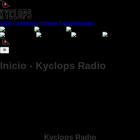
Inicio
Programas
Horarios
Recomendados
Español
English
Português
日本語
Français
Deutsch
Italiano
Inicio - Kyclops Radio
Kyclops Radio