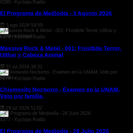
#280 - Kyclops Radio
El Programa de Mediodía - 3 Agosto 2026
3 ago 2026
59:59
#279 - Kyclops Radio
Massive Rock & Metal - 001: Frostbite Terror,
Ulthar y Cabeza Animal
31 jul 2026
38:31
#278 - Kyclops Radio
Chismesito Nocturno - Examen en la UNAM,
Voto por familia.
29 jul 2026
51:02
#277 - Kyclops Radio
El Programa de Mediodía - 28 Julio 2026