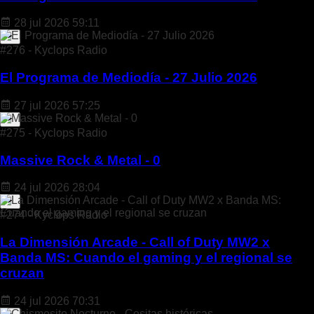
28 jul 2026
59:11
#276 - Kyclops Radio
El Programa de Mediodía - 27 Julio 2026
27 jul 2026
57:25
#275 - Kyclops Radio
Massive Rock & Metal - 0
24 jul 2026
28:04
#274 - Kyclops Radio
La Dimensión Arcade - Call of Duty MW2 x
Banda MS: Cuando el gaming y el regional se
cruzan
24 jul 2026
70:31