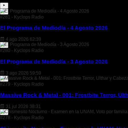
#281 - Kyclops Radio
El Programa de Mediodía - 4 Agosto 2026
4 ago 2026
62:39
#280 - Kyclops Radio
El Programa de Mediodía - 3 Agosto 2026
3 ago 2026
59:59
#279 - Kyclops Radio
Massive Rock & Metal - 001: Frostbite Terror, Ul
31 jul 2026
38:31
#278 - Kyclops Radio