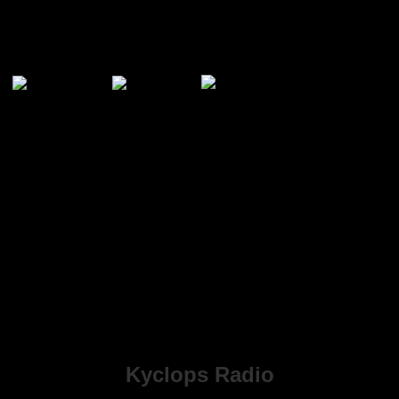
日本語
ais
Deutsch
Italiano
Kyclops Radio