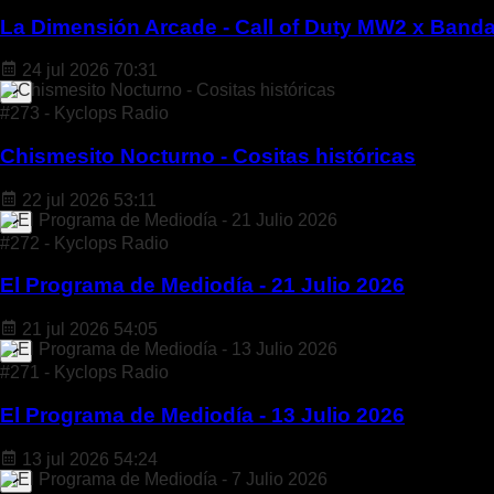
La Dimensión Arcade - Call of Duty MW2 x Banda
24 jul 2026
70:31
#273 - Kyclops Radio
Chismesito Nocturno - Cositas históricas
22 jul 2026
53:11
#272 - Kyclops Radio
El Programa de Mediodía - 21 Julio 2026
21 jul 2026
54:05
#271 - Kyclops Radio
El Programa de Mediodía - 13 Julio 2026
13 jul 2026
54:24