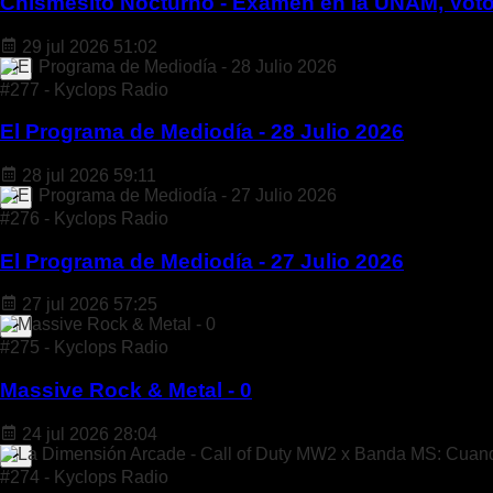
Chismesito Nocturno - Examen en la UNAM, Voto 
29 jul 2026
51:02
#277 - Kyclops Radio
El Programa de Mediodía - 28 Julio 2026
28 jul 2026
59:11
#276 - Kyclops Radio
El Programa de Mediodía - 27 Julio 2026
27 jul 2026
57:25
#275 - Kyclops Radio
Massive Rock & Metal - 0
24 jul 2026
28:04
#274 - Kyclops Radio